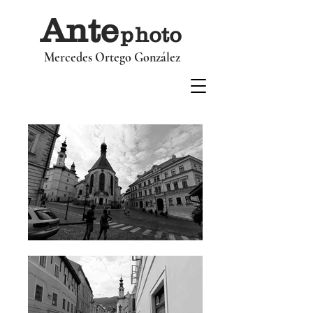
Ant
e
p
hoto
Mercedes Ortego González